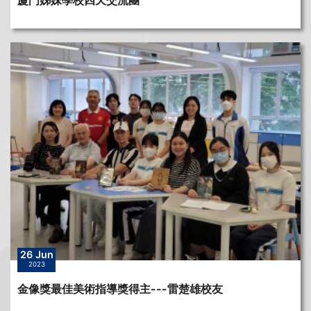
廈門姊妹學校四天交流團
26 Jun
2023
金像獎最佳美術指導獎得主---雷楚雄校友