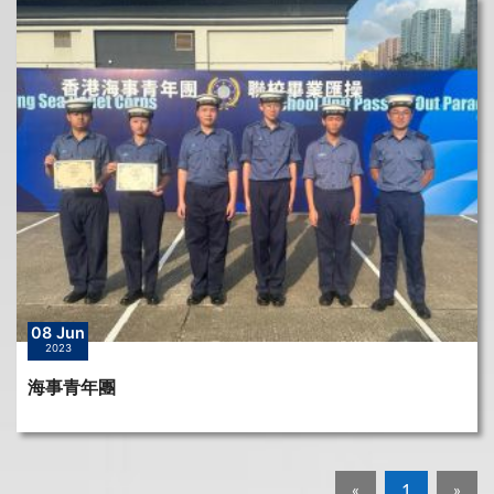
08 Jun
2023
海事青年團
«
1
»