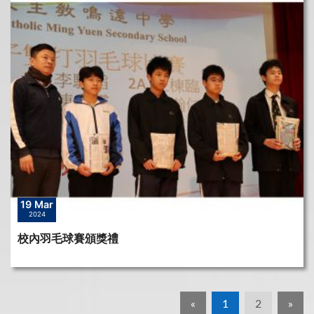
19 Mar
2024
校內羽毛球賽頒獎禮
«
1
2
»