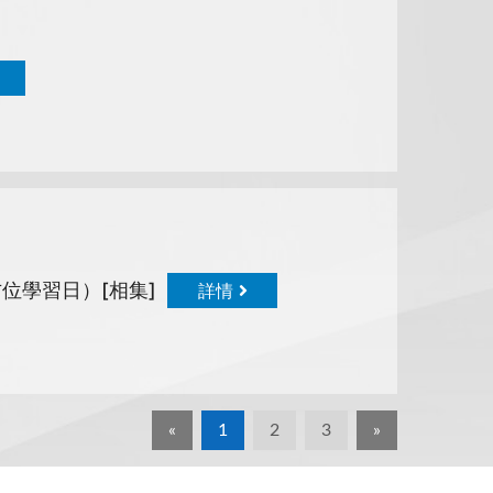
位學習日）[相集]
詳情
«
1
2
3
»