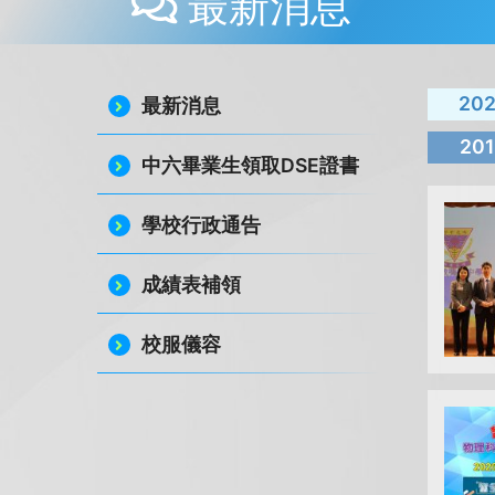
最新消息
20
最新消息
201
中六畢業生領取DSE證書
學校行政通告
成績表補領
校服儀容