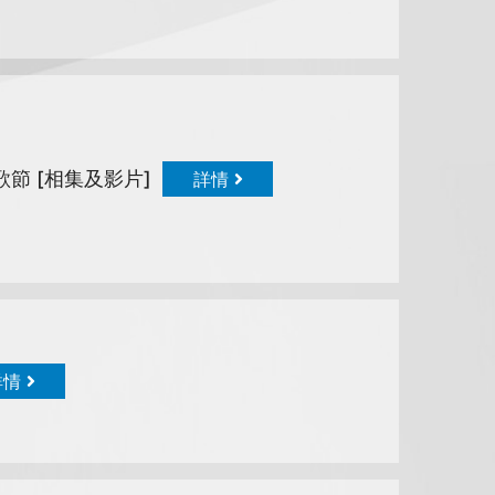
歌節 [相集及影片]
詳情
詳情