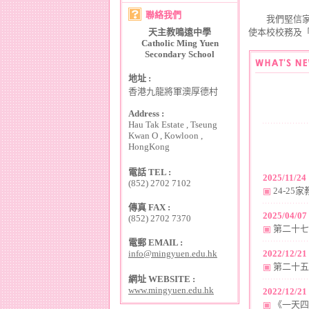
聯絡我們
我們堅信家長
天主教鳴遠中學
使本校校務及
Catholic Ming Yuen
Secondary School
地址 :
香港九龍將軍澳厚德村
Address :
Hau Tak Estate , Tseung
Kwan O , Kowloon ,
HongKong
電話 TEL :
202
5
/
11
/
24
(852) 2702 7102
24-25
傳真 FAX :
202
5
/
04
/
07
(852) 2702 7370
第二十七
電郵 EMAIL :
info@mingyuen.edu.hk
202
2
/
12
/
21
第二十五
網址 WEBSITE :
www.mingyuen.edu.hk
202
2
/
12
/
21
《一天四