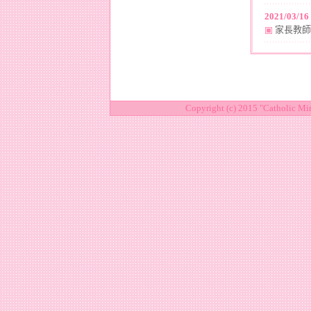
202
1
/
03
/
16
家長教師
Copyright (c) 2015 "Catholic Mi