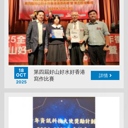
18
第四屆好山好水好香港
OCT
詳情
寫作比賽
2025