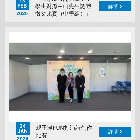
13
FEB
學生對孫中山先生認識
詳情
徵文比賽（中學組）」
2026
24
親子滿FUN打油詩創作
JAN
詳情
比賽
2026