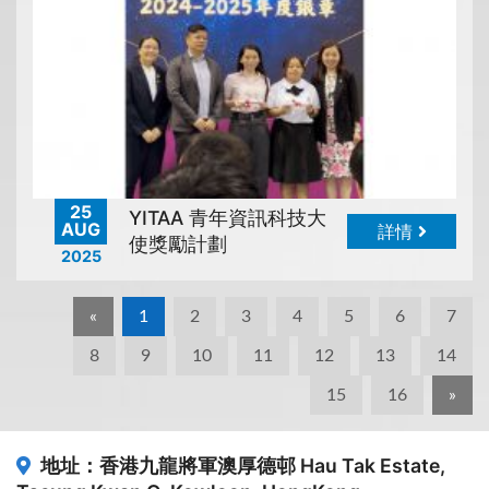
25
YITAA 青年資訊科技大
AUG
詳情
使獎勵計劃
2025
«
1
2
3
4
5
6
7
8
9
10
11
12
13
14
15
16
»
地址：香港九龍將軍澳厚德邨
Hau Tak Estate,