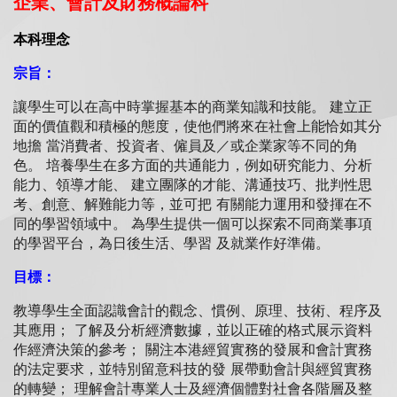
企業、會計及財務概論科
本科理念
宗旨：
讓學生可以在高中時掌握基本的商業知識和技能。 建立正
面的價值觀和積極的態度，使他們將來在社會上能恰如其分
地擔 當消費者、投資者、僱員及／或企業家等不同的角
色。 培養學生在多方面的共通能力，例如研究能力、分析
能力、領導才能、 建立團隊的才能、溝通技巧、批判性思
考、創意、解難能力等，並可把 有關能力運用和發揮在不
同的學習領域中。 為學生提供一個可以探索不同商業事項
的學習平台，為日後生活、學習 及就業作好準備。
目標：
教導學生全面認識會計的觀念、慣例、原理、技術、程序及
其應用； 了解及分析經濟數據，並以正確的格式展示資料
作經濟決策的參考； 關注本港經貿實務的發展和會計實務
的法定要求，並特別留意科技的發 展帶動會計與經貿實務
的轉變； 理解會計專業人士及經濟個體對社會各階層及整