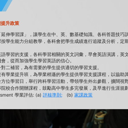
績提升政策
「延伸學習課」，讓學生在中、英、數基礎知識、各科答題技巧
課按學生能力分組教學，各科會把學生成績進行追蹤及分析，定
英語學習的支援，各科學習相關的英文詞彙，早會英語演講，英
機會，從而加強學生學習英語的信心。
一對二補習，為有需要的學生提供適切的學習支援。
設有學業提升班，為學業稍遜的學生提供學習支援課程，以協助
全方位學習日，舉行跨科學習活動，帶領學生外出參觀，擴闊視
專院校合作開辦課程，鼓勵高中學生多完發展，及早進行生涯規
ssment 學業評估: (a)
評核準則
;
(b)
家課政策