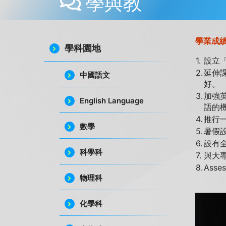
學與教
學業成
學科園地
1.
設立
2.
延伸
中國語文
好。
3.
加強
English Language
語的
4.
推行
數學
5.
暑假
6.
設有
科學科
7.
與大
8.
Asse
物理科
化學科