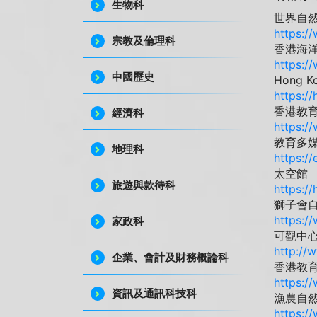
生物科
世界自然基
https:/
宗教及倫理科
香港海
https:/
中國歷史
Hong K
https:/
香港教
經濟科
https:/
教育多
地理科
https:/
太空館
旅遊與款待科
https:/
獅子會
https:/
家政科
可觀中
http://
企業、會計及財務概論科
香港教
https:/
資訊及通訊科技科
漁農自
https:/