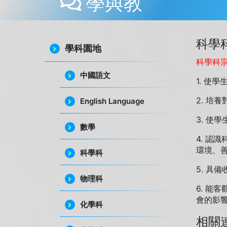
學與教
科學
學科園地
科學科
中國語文
1. 
2. 培
English Language
3. 
數學
4. 
環境、
科學科
5. 
物理科
6. 
會的影
化學科
相關