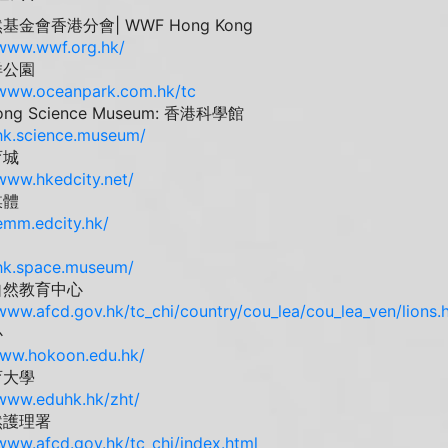
金會香港分會| WWF Hong Kong
/www.wwf.org.hk/
洋公園
/www.oceanpark.com.hk/tc
ong Science Museum: 香港科學館
/hk.science.museum/
育城
/www.hkedcity.net/
媒體
/emm.edcity.hk/
/hk.space.museum/
自然教育中心
/www.afcd.gov.hk/tc_chi/country/cou_lea/cou_lea_ven/lions.
心
www.hokoon.edu.hk/
育大學
/www.eduhk.hk/zht/
然護理署
/www.afcd.gov.hk/tc_chi/index.html