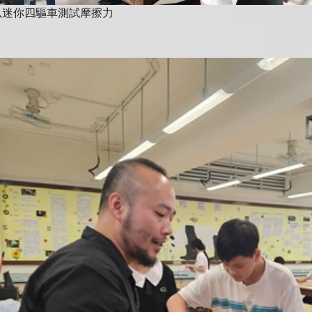
以迷你四驅車測試摩擦力