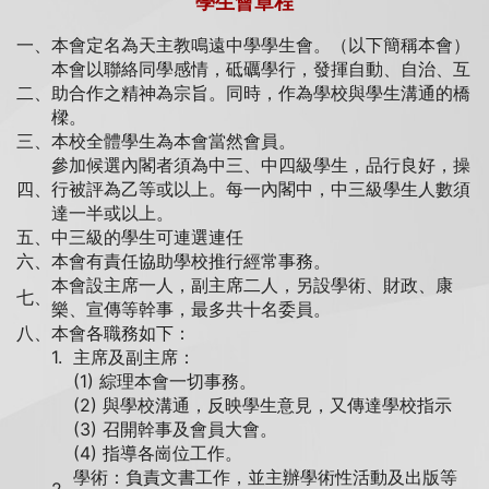
學生會章程
一、
本會定名為天主教鳴遠中學學生會。（以下簡稱本會）
本會以聯絡同學感情，砥礪學行，發揮自動、自治、互
二、
助合作之精神為宗旨。同時，作為學校與學生溝通的橋
樑。
三、
本校全體學生為本會當然會員。
參加候選內閣者須為中三、中四級學生，品行良好，操
四、
行被評為乙等或以上。每一內閣中，中三級學生人數須
達一半或以上。
五、
中三級的學生可連選連任
六、
本會有責任協助學校推行經常事務。
本會設主席一人，副主席二人，另設學術、財政、康
七、
樂、宣傳等幹事，最多共十名委員。
八、
本會各職務如下：
1.
主席及副主席：
(1) 綜理本會一切事務。
(2) 與學校溝通，反映學生意見，又傳達學校指示
(3) 召開幹事及會員大會。
(4) 指導各崗位工作。
學術：負責文書工作，並主辦學術性活動及出版等