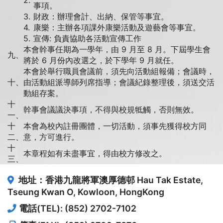
2.
事項。
3.
財政：辦理會計、出納、保管等事宜。
4.
康樂：主辦各項課外康樂活動及遊藝會等事宜。
5.
宣傳: 負責協助各活動宣傳工作
本會幹事任期為一學年，由 9 月至 8 月。下屆學生會
九、
將於 6 月份內改選之，於下學年 9 月就任。
本會於舉行職員會議前，須先向活動組報備；會議時，
十、
由活動組派導師列席指導；會議紀錄整理後，須送交活
動組存案。
十
幹事會議議決事項，不得與校規牴觸，否則無效。
一、
十
本會為校內註冊團體，一切活動，須事先獲得校方同
二、
意，方可進行。
十
本章程如有未盡事宜，得由校方修改之。
三、
地址：香港九龍將軍澳厚德邨
Hau Tak Estate,
Tseung Kwan O, Kowloon, HongKong
電話(TEL): (852) 2702-7102