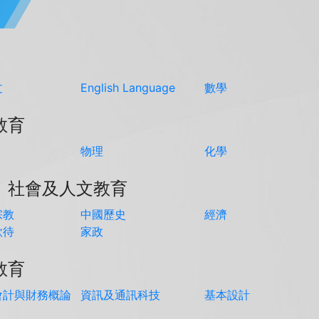
文
English Language
數學
教育
物理
化學
、社會及人文教育
宗教
中國歷史
經濟
款待
家政
教育
會計與財務概論
資訊及通訊科技
基本設計