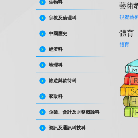
生物科
藝術
視覺藝
宗教及倫理科
體育
中國歷史
體育
經濟科
地理科
旅遊與款待科
家政科
企業、會計及財務概論科
資訊及通訊科技科