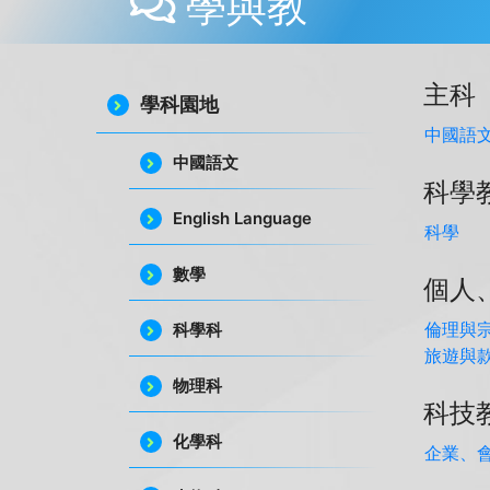
學與教
主科
學科園地
中國語
中國語文
科學
English Language
科學
數學
個人
倫理與
科學科
旅遊與
物理科
科技
化學科
企業、