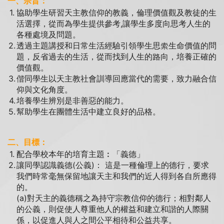
一、宗旨：
1.
協助學生研習天主教信仰的教義，倫理價值觀及教徒的生
活選擇，從而為學生提供參考,讓學生多度向思考人生的
各種處境及問題。
2.
透過主題講授和日常生活經驗引領學生思索生命價值的問
題，反省過去的生活，從而找到人生的路向，培養正確的
價值觀。
3.
偕同學生以天主教社會訓導回應當代的需要，致力融合信
仰與文化角度。
4.
培養學生辨別是非善惡的能力。
5.
幫助學生在團體生活中建立良好的品格。
二、目標：
1.
配合學校本年的培育主題︰「義德」
2.
讓同學認識義德(公義)： 這是一種倫理上的德行，要求
我們時常毫無保留地讓天主和我們的近人得到各自所應得
的。
(a)對天主的義德稱之為持守宗教信仰的德行；相對鄰人
的公義，則促使人尊重他人的權益和建立和諧的人際關
係，以促進人與人之間公平相待和公益共享。