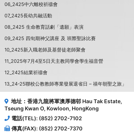
06_2425中六離校祈禱會
07_2425長幼共融活動
08_2425 生命教育話劇「遺願」表演
09_2425 四旬期神父講座 及 班際聖詠比賽
10_2425新入職老師及基督徒老師聚會
11_2025年7月4至5日天主教同學會學生福音營
12_2425結業祈禱會
13_24-25聯校公教教師專業發展退省日 – 禧年朝聖之旅」
地址：香港九龍將軍澳厚德邨
Hau Tak Estate,
Tseung Kwan O, Kowloon, HongKong
電話(TEL): (852) 2702-7102
傳真(FAX): (852) 2702-7370