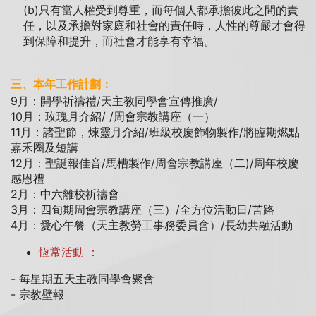
(b)只有當人權受到尊重，而每個人都承擔彼此之間的責
任，以及承擔對家庭和社會的責任時，人性的尊嚴才會得
到保障和提升，而社會才能享有幸福。
三、本年工作計劃：
9月：開學祈禱禮/天主教同學會宣傳推廣/
10月：玫瑰月介紹/ /周會宗教講座（一）
11月：諸聖節，煉靈月介紹/班級校慶飾物製作/將臨期燃點
嘉禾圈及短講
12月：聖誕報佳音/馬槽製作/周會宗教講座（二)/周年校慶
感恩禮
2月：中六離校祈禱會
3月：四旬期周會宗教講座（三）/全方位活動日/苦路
4月：愛心午餐（天主教勞工事務委員會）/長幼共融活動
恆常活動 ：
- 每星期五天主教同學會聚會
- 宗教壁報