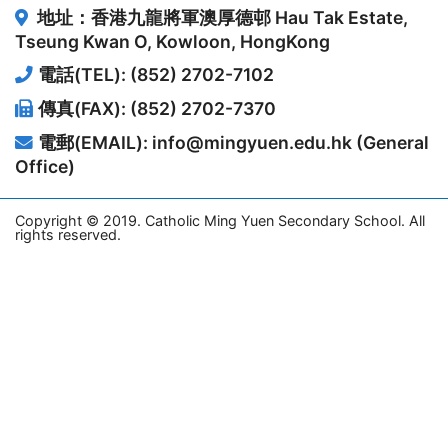
地址：香港九龍將軍澳厚德邨
Hau Tak Estate,
Tseung Kwan O, Kowloon, HongKong
電話(TEL): (852) 2702-7102
傳真(FAX): (852) 2702-7370
電郵(EMAIL): info@mingyuen.edu.hk (General
Office)
Copyright © 2019. Catholic Ming Yuen Secondary School. All
rights reserved.