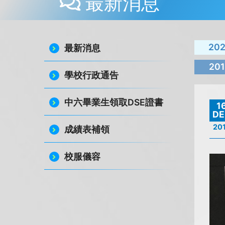
最新消息
20
最新消息
201
學校行政通告
中六畢業生領取DSE證書
1
DE
20
成績表補領
校服儀容