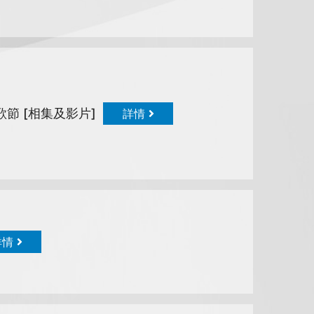
歌節 [相集及影片]
詳情
詳情