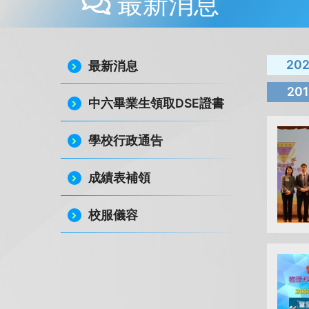
最新消息
20
最新消息
201
中六畢業生領取DSE證書
學校行政通告
成績表補領
校服儀容