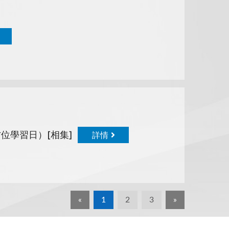
位學習日）[相集]
詳情
«
1
2
3
»