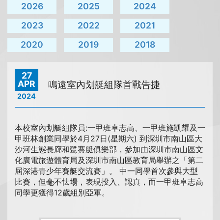
2026
2025
2024
2023
2022
2021
2020
2019
2018
27
APR
鳴遠室內划艇組隊首戰告捷
2024
本校室內划艇組隊員:一甲班卓志高、一甲班施凱耀及一
甲班林創業同學於4月27日(星期六) 到深圳市南山區大
沙河生態長廊和鹭賽艇俱樂部，參加由深圳市南山區文
化廣電旅遊體育局及深圳市南山區教育局舉辦之「第二
屆深港青少年賽艇交流賽」。 中一同學首次參與大型
比賽，但毫不怯場，表現投入、認真，而一甲班卓志高
同學更獲得12歲組別亞軍。