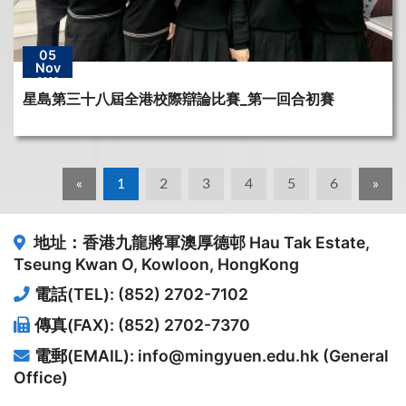
05
Nov
2022
星島第三十八屆全港校際辯論比賽_第一回合初賽
«
1
2
3
4
5
6
»
地址：香港九龍將軍澳厚德邨
Hau Tak Estate,
Tseung Kwan O, Kowloon, HongKong
電話(TEL): (852) 2702-7102
傳真(FAX): (852) 2702-7370
電郵(EMAIL): info@mingyuen.edu.hk (General
Office)