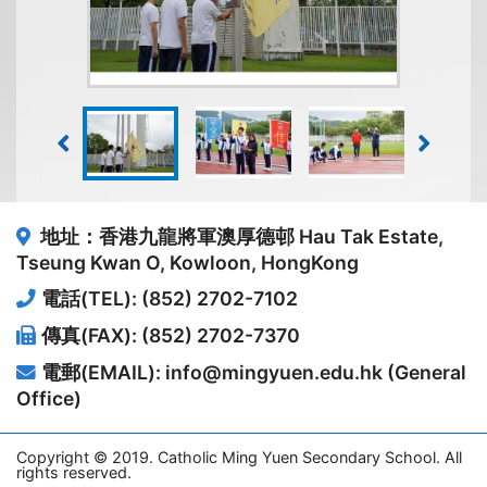
地址：香港九龍將軍澳厚德邨
Hau Tak Estate,
Tseung Kwan O, Kowloon, HongKong
電話(TEL): (852) 2702-7102
傳真(FAX): (852) 2702-7370
電郵(EMAIL): info@mingyuen.edu.hk (General
Office)
Copyright © 2019. Catholic Ming Yuen Secondary School. All
rights reserved.