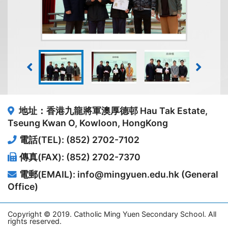
地址：香港九龍將軍澳厚德邨
Hau Tak Estate,
Tseung Kwan O, Kowloon, HongKong
電話(TEL): (852) 2702-7102
傳真(FAX): (852) 2702-7370
電郵(EMAIL): info@mingyuen.edu.hk (General
Office)
Copyright © 2019. Catholic Ming Yuen Secondary School. All
rights reserved.