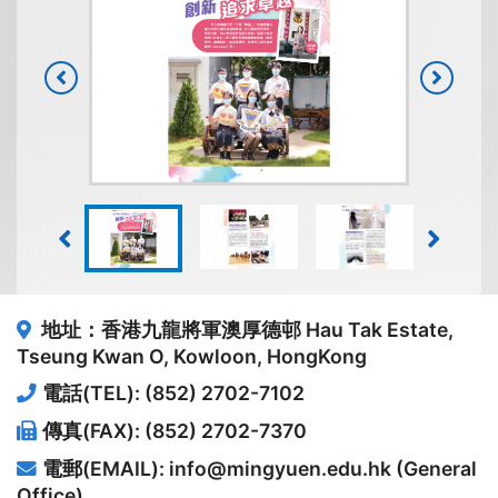
地址：香港九龍將軍澳厚德邨
Hau Tak Estate,
Tseung Kwan O, Kowloon, HongKong
電話(TEL): (852) 2702-7102
傳真(FAX): (852) 2702-7370
電郵(EMAIL): info@mingyuen.edu.hk (General
Office)