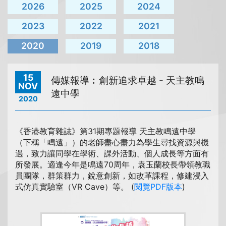
2026
2025
2024
2023
2022
2021
2020
2019
2018
15
傳媒報導︰創新追求卓越 - 天主教鳴
NOV
遠中學
2020
《香港教育雜誌》第31期專題報導 天主教鳴遠中學
（下稱「鳴遠」）的老師盡心盡力為學生尋找資源與機
遇，致力讓同學在學術、課外活動、個人成長等方面有
所發展。適逢今年是鳴遠70周年，袁玉蘭校長帶領教職
員團隊，群策群力，銳意創新，如改革課程，修建浸入
式仿真實驗室（VR Cave）等。 (
閱覽PDF版本
)