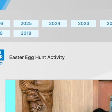
26
2025
2024
2023
2
9
2018
0
R
Easter Egg Hunt Activity
21