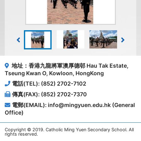
地址：香港九龍將軍澳厚德邨
Hau Tak Estate,
Tseung Kwan O, Kowloon, HongKong
電話(TEL): (852) 2702-7102
傳真(FAX): (852) 2702-7370
電郵(EMAIL): info@mingyuen.edu.hk (General
Office)
Copyright © 2019. Catholic Ming Yuen Secondary School. All
rights reserved.