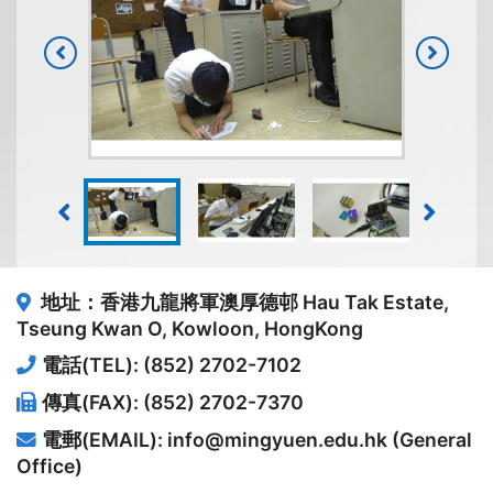
地址：香港九龍將軍澳厚德邨
Hau Tak Estate,
Tseung Kwan O, Kowloon, HongKong
電話(TEL): (852) 2702-7102
傳真(FAX): (852) 2702-7370
電郵(EMAIL): info@mingyuen.edu.hk (General
Office)