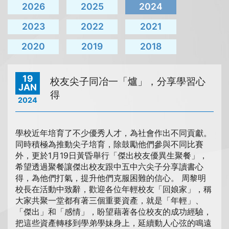
2026
2025
2024
2023
2022
2021
2020
2019
2018
19
校友尖子同冶一「爐」，分享學習心
JAN
得
2024
學校近年培育了不少優秀人才，為社會作出不同貢獻。
同時積極為推動尖子培育，除鼓勵他們參與不同比賽
外，更於1月19日黃昏舉行「傑出校友優異生聚餐」，
希望透過聚餐讓傑出校友跟中五中六尖子分享讀書心
得，為他們打氣，提升他們克服困難的信心。 周黎明
校長在活動中致辭，歡迎各位年輕校友「回娘家」，稱
大家共聚一堂都有著三個重要資產，就是「年輕」、
「傑出」和「感情」，盼望藉著各位校友的成功經驗，
把這些資產轉移到學弟學妹身上，延續動人心弦的鳴遠