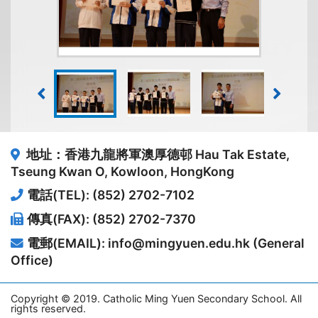
地址：香港九龍將軍澳厚德邨
Hau Tak Estate,
Tseung Kwan O, Kowloon, HongKong
電話(TEL): (852) 2702-7102
傳真(FAX): (852) 2702-7370
電郵(EMAIL): info@mingyuen.edu.hk (General
Office)
Copyright © 2019. Catholic Ming Yuen Secondary School. All
rights reserved.