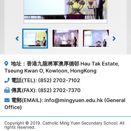
地址：香港九龍將軍澳厚德邨
Hau Tak Estate,
Tseung Kwan O, Kowloon, HongKong
電話(TEL): (852) 2702-7102
傳真(FAX): (852) 2702-7370
電郵(EMAIL): info@mingyuen.edu.hk (General
Office)
Copyright © 2019. Catholic Ming Yuen Secondary School. All
rights reserved.