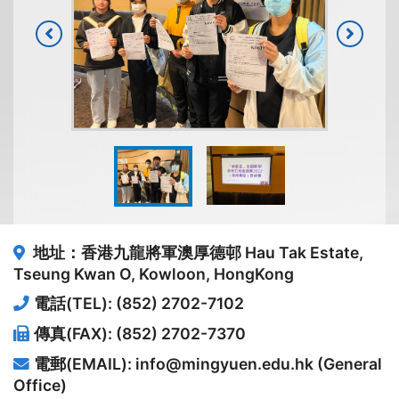
地址：香港九龍將軍澳厚德邨
Hau Tak Estate,
Tseung Kwan O, Kowloon, HongKong
電話(TEL): (852) 2702-7102
傳真(FAX): (852) 2702-7370
電郵(EMAIL): info@mingyuen.edu.hk (General
Office)