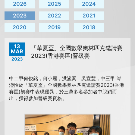
2026
2025
2024
2023
2022
2021
2020
2019
2018
13
「華夏盃」全國數學奧林匹克邀請賽
MAR
2023(香港賽區)晉級賽
2023
中二甲何俊銘，何小麗，洪浚喬，吳宣慧，中三甲 岑
瀅怡於「華夏盃」全國數學奧林匹克邀請賽2023(香港
賽區)初賽中表現優異，於三萬多名參加者中脫穎而
出，獲得參加晉級賽資格。