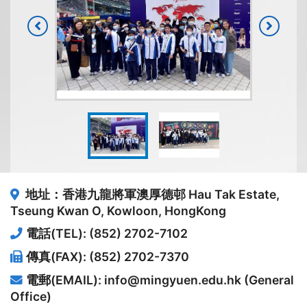
地址：香港九龍將軍澳厚德邨
Hau Tak Estate,
Tseung Kwan O, Kowloon, HongKong
電話(TEL): (852) 2702-7102
傳真(FAX): (852) 2702-7370
電郵(EMAIL): info@mingyuen.edu.hk (General
Office)