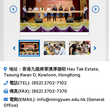
地址：香港九龍將軍澳厚德邨
Hau Tak Estate,
Tseung Kwan O, Kowloon, HongKong
電話(TEL): (852) 2702-7102
傳真(FAX): (852) 2702-7370
電郵(EMAIL): info@mingyuen.edu.hk (General
Office)