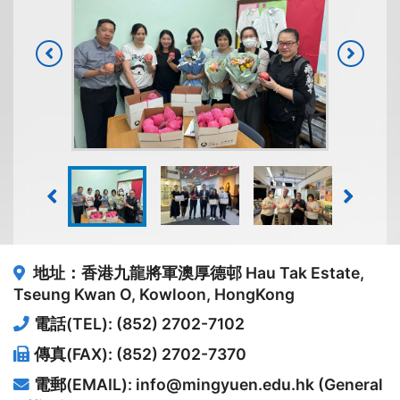
地址：香港九龍將軍澳厚德邨
Hau Tak Estate,
Tseung Kwan O, Kowloon, HongKong
電話(TEL): (852) 2702-7102
傳真(FAX): (852) 2702-7370
電郵(EMAIL): info@mingyuen.edu.hk (General