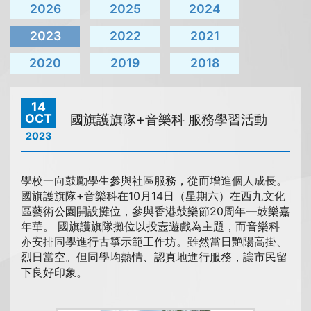
2026
2025
2024
2023
2022
2021
2020
2019
2018
14
OCT
國旗護旗隊+音樂科 服務學習活動
2023
學校一向鼓勵學生參與社區服務，從而增進個人成長。
國旗護旗隊+音樂科在10月14日（星期六）在西九文化
區藝術公園開設攤位，參與香港鼓樂節20周年—鼓樂嘉
年華。 國旗護旗隊攤位以投壼遊戲為主題，而音樂科
亦安排同學進行古箏示範工作坊。雖然當日艷陽高掛、
烈日當空。但同學均熱情、認真地進行服務，讓市民留
下良好印象。