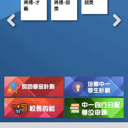
將禮-才
將禮-頒
頒獎
旅
藝
獎