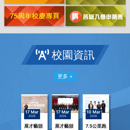
校園資訊
更多 +
07
17 Mar
17 Mar
10 Mar
10 Ma
ov
2026
2026
2026
2026
018
蒙及蒙
展才藝頒
展才藝頒
7.5公里跑
話劇
國探索